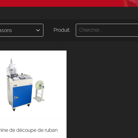
Produit:
asons
ine de découpe de ruban