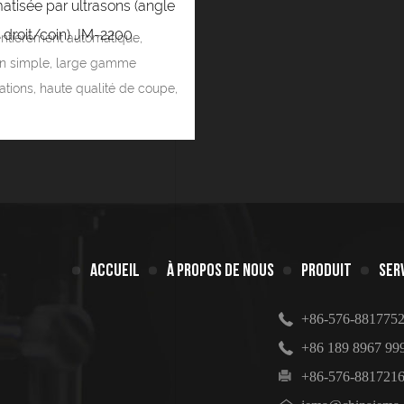
matisée par ultrasons (angle
droit/coin) JM-2200
ntièrement automatique,
on simple, large gamme
ations, haute qualité de coupe,
ACCUEIL
À PROPOS DE NOUS
PRODUIT
SER
+86-576-881775
+86 189 8967 99
+86-576-881721