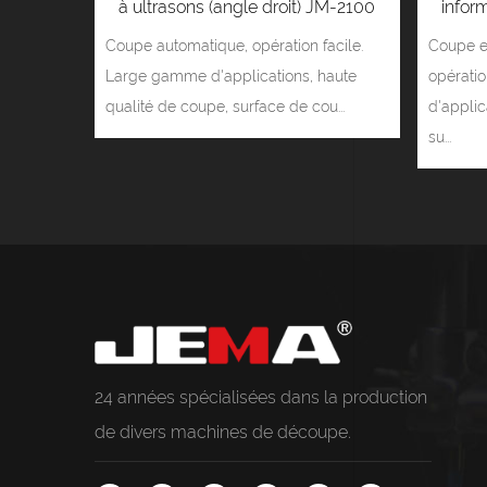
à ultrasons (angle droit) JM-2100
infor
Coupe automatique, opération facile.
Coupe e
Large gamme d'applications, haute
opérati
qualité de coupe, surface de cou...
d'applic
su...
24 années spécialisées dans la production
de divers
machines de découpe
.