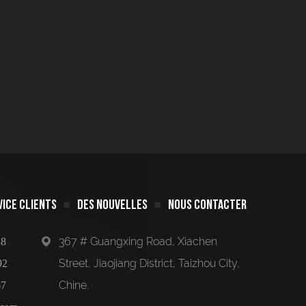
VICE CLIENTS
DES NOUVELLES
NOUS CONTACTER
367 # Guangxing Road, Xiachen
28
Street, Jiaojiang District, Taizhou City,
92
Chine.
67