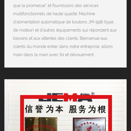
que la promesse" et fournissons des services
multifonctionnels de haute qualité. Machine
d'alimentation automatique de boutons JM-998 (type
de moteur) et d'autres équipements qui répondent aux
besoins et aux attentes des clients. Bienvenue aux
clients du monde entier dans notre entreprise, allons
main dans la main avec foi et dévouement.