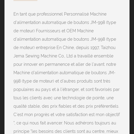
En tant que professionnel
Personnalisé Machine
d'alimentation automatique de boutons JM-998 (type
de moteur) Fournisseurs
et
OEM Machine
d'alimentation automatique de boutons JM-998 (type
de moteur) entreprise
En Chine, depuis 1997, Taizhou
Jema Sewing Machine Co., Ltd a travaillé ensemble
pour innover en permanence et aller de l'avant. notre
Machine d'alimentation automatique de boutons JM-
998 (type de moteur) et d'autres produits sont très
populaires au pays et à l'étranger, et sont favorisés par
tous les clients avec une technologie de pointe, une
qualité stable, des prix fiables et des prix préférentiels.
C'est mon progrès et votre satisfaction est mon objectif
", ce qui nous fait avancer. Nous adhérons toujours au
principe "les besoins des clients sont au centre, mieux