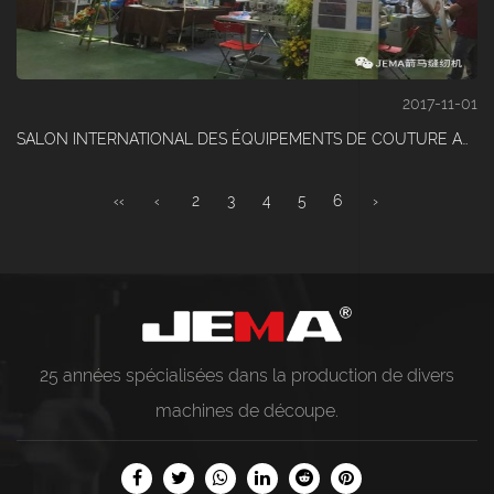
2017-11-01
SALON INTERNATIONAL DES ÉQUIPEMENTS DE COUTURE AU VIETNAM HANOI, NOUS Y SOMMES
‹‹
‹
2
3
4
5
6
›
25 années spécialisées dans la production de divers
machines de découpe
.