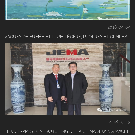
2018-04-04
VAGUES DE FUMÉE ET PLUIE LÉGÈRE, PROPRES ET CLAIRES ; LONGUE RÉFLEXION, AVEC GRATITUDE
2018-03-19
LE VICE-PRÉSIDENT WU JILING DE LA CHINA SEWING MACHINERY ASSOCIATION A RENDU VISITE À LA SOCIÉTÉ JIANMA POUR OBTENIR DES CONSEILS