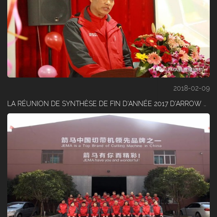
2018-02-09
LA RÉUNION DE SYNTHÈSE DE FIN D'ANNÉE 2017 D'ARROW HORSE S'EST DÉROULÉE AVEC SUCCÈS (1)